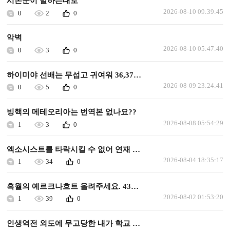
시온군이 말하는대로
2026-08-10 09:39:45
0
2
0
악벽
2026-08-10 05:47:40
0
3
0
하이미야 선배는 무섭고 귀여워 36,37화 업뎃 요청
2026-08-09 23:24:41
0
5
0
빙핵의 메테오리아는 번역본 없나요??
2026-08-08 05:54:29
1
3
0
엑소시스트를 타락시킬 수 없어 연재 가능할까요
2026-08-04 18:35:17
1
34
0
흑월의 예르크나흐트 올려주세요. 43화 이후로 안올라왔습니다.
2026-08-02 01:53:20
1
39
0
인생역전 외도에 무고당한 내가 학교 최고의 미소녀에게 사랑받는다 올려주세요