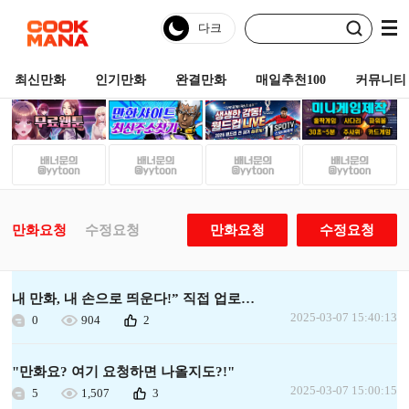
최신만화
인기만화
완결만화
매일추천100
커뮤니티
만화요청
수정요청
만화요청
수정요청
내 만화, 내 손으로 띄운다!” 직접 업로드 FLEX!
2025-03-07 15:40:13
0
904
2
"만화요? 여기 요청하면 나올지도?!"
2025-03-07 15:00:15
5
1,507
3