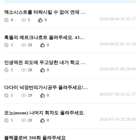
엑소시스트를 타락시킬 수 없어 연재 가능할까요
2026-08-04 18:35:17
0
5
0
흑월의 예르크나흐트 올려주세요. 43화 이후로 안올라왔습니다.
2026-08-02 01:53:20
1
26
0
인생역전 외도에 무고당한 내가 학교 최고의 미소녀에게 사랑받는다 올려주세요
2026-08-01 00:29:00
1
28
0
다다미 넉장반의가시공주 올려주세요!ㅜㅜㅜ
2026-07-30 20:52:17
1
29
0
모노(mono) 나머지 회차도 올려주세요.
2026-07-30 20:28:08
1
20
0
블랙클로버 390화 올려주세요