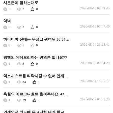
시온군이 말하는대로
2026-08-10 09:39:45
0
2
0
악벽
2026-08-10 05:47:40
0
3
0
하이미야 선배는 무섭고 귀여워 36,37화 업뎃 요청
2026-08-09 23:24:41
0
5
0
빙핵의 메테오리아는 번역본 없나요??
2026-08-08 05:54:29
1
3
0
엑소시스트를 타락시킬 수 없어 연재 가능할까요
2026-08-04 18:35:17
1
34
0
흑월의 예르크나흐트 올려주세요. 43화 이후로 안올라왔습니다.
2026-08-02 01:53:20
1
39
0
인생역전 외도에 무고당한 내가 학교 최고의 미소녀에게 사랑받는다 올려주세요