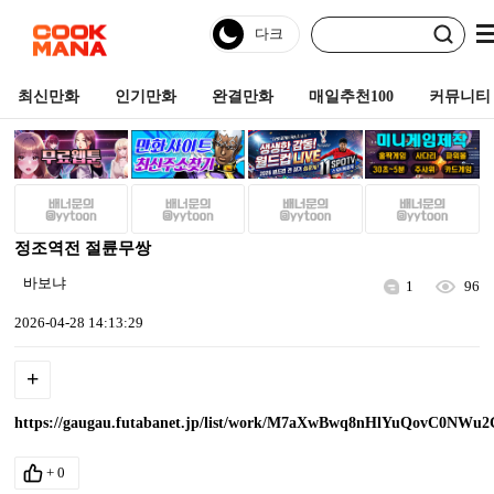
최신만화
인기만화
완결만화
매일추천100
커뮤니티
정조역전 절륜무쌍
바보냐
1
96
2026-04-28 14:13:29
+
https://gaugau.futabanet.jp/list/work/M7aXwBwq8nHlYuQovC0NWu
+
0