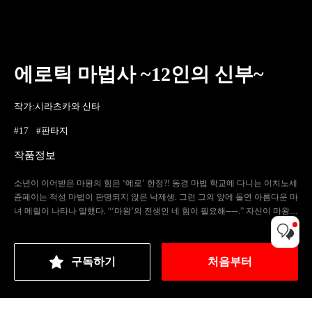
에로틱 마법사 ~12인의 신부~
작가:
시라츠카와 신타
#17
#판타지
작품정보
소년이 이어받은 마왕의 힘은 ‘에로’ 한정?! 동경 마법 학교에 다니는 이치노세
쥰페이는 적성 마법이 판명되지 않은 낙제생. 그런 그의 앞에 돌연 아름다운 마
녀 메릴이 나타나 말했다. “‘마왕’의 전생인 네 힘이 필요해──.” 자신이 마왕의
힘을 갖고 있다는 걸 안 쥰페이. 나아가 그 비밀을 용사의 후예인 미소녀 소니
아에게 들키고 만다. 마왕이 될 생각이 없는 쥰페이는 소니아를 설득해 그녀에
게 힘의 사용법을 배우게 된다. 그러나 마왕의 힘이란 최강최악의 ‘에로마
구독하기
처음부터
법’이었다──!! 미소녀들과 에로 마법을 단련하는 하렘 학원 배틀, 개막!!