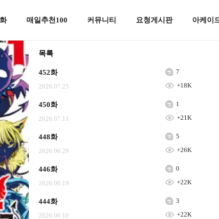
화
매일추천100
커뮤니티
요청게시판
아케이드
목록
7
452화
+18K
2026.07.25
1
450화
+21K
2026.07.11
5
448화
+26K
2026.06.29
0
446화
+22K
2026.06.19
3
444화
+22K
2026.06.10