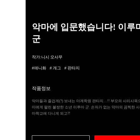
악마에 입문했습니다! 이루
군
작가:
니시 오사무
#애니화
# 개그
# 판타지
작품정보
악마들과 즐겁게(?) 보내는 마계학원 판타지…!! 부모의 사리사욕
마에게 팔린 불쌍한 소년 이루마 군. 손자가 없는 악마의 끔찍한 
마학교에 다니게 되고?!