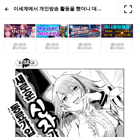
이세계에서 개인방송 활동을 했더니 대량의 얀데레 신자를 만들어 버린 건 32화